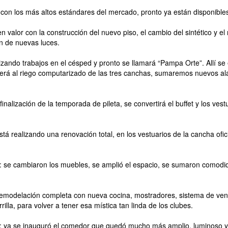
con los más altos estándares del mercado, pronto ya están disponibles
 valor con la construcción del nuevo piso, el cambio del sintético y e
ión de nuevas luces.
lizando trabajos en el césped y pronto se llamará “Pampa Orte”. Allí se
rá al riego computarizado de las tres canchas, sumaremos nuevos a
finalización de la temporada de pileta, se convertirá el buffet y los ves
stá realizando una renovación total, en los vestuarios de la cancha ofici
al: se cambiaron los muebles, se amplió el espacio, se sumaron comod
 remodelación completa con nueva cocina, mostradores, sistema de vent
illa, para volver a tener esa mística tan linda de los clubes.
l: ya se inauguró el comedor que quedó mucho más amplio, luminoso 